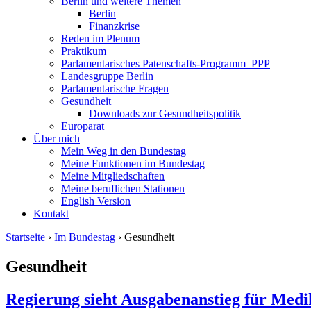
Berlin und weitere Themen
Berlin
Finanzkrise
Reden im Plenum
Praktikum
Parlamentarisches Patenschafts-Programm–PPP
Landesgruppe Berlin
Parlamentarische Fragen
Gesundheit
Downloads zur Gesundheitspolitik
Europarat
Über mich
Mein Weg in den Bundestag
Meine Funktionen im Bundestag
Meine Mitgliedschaften
Meine beruflichen Stationen
English Version
Kontakt
Startseite
›
Im Bundestag
› Gesundheit
Gesundheit
Regierung sieht Ausgabenanstieg für Medi