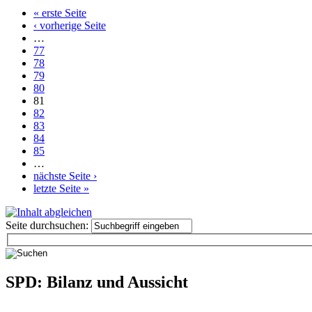
« erste Seite
‹ vorherige Seite
…
77
78
79
80
81
82
83
84
85
…
nächste Seite ›
letzte Seite »
Seite durchsuchen:
SPD: Bilanz und Aussicht