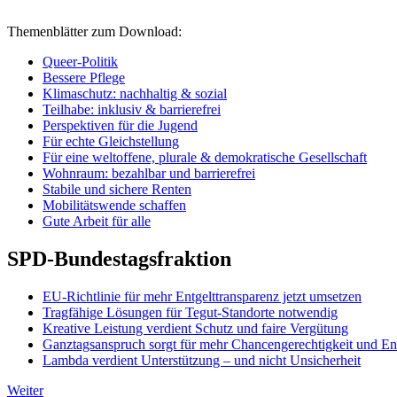
Themenblätter zum Download:
Queer-Politik
Bessere Pflege
Klimaschutz: nachhaltig & sozial
Teilhabe: inklusiv & barrierefrei
Perspektiven für die Jugend
Für echte Gleichstellung
Für eine weltoffene, plurale & demokratische Gesellschaft
Wohnraum: bezahlbar und barrierefrei
Stabile und sichere Renten
Mobilitätswende schaffen
Gute Arbeit für alle
SPD-Bundestagsfraktion
EU-Richtlinie für mehr Entgelttransparenz jetzt umsetzen
Tragfähige Lösungen für Tegut-Standorte notwendig
Kreative Leistung verdient Schutz und faire Vergütung
Ganztagsanspruch sorgt für mehr Chancengerechtigkeit und En
Lambda verdient Unterstützung – und nicht Unsicherheit
Weiter