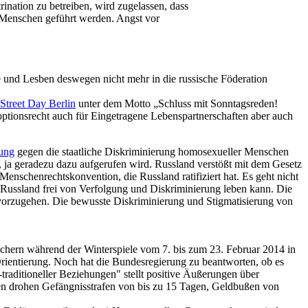
ation zu betreiben, wird zugelassen, dass
Menschen geführt werden. Angst vor
e und Lesben deswegen nicht mehr in die russische Föderation
 Street Day Berlin
unter dem Motto „Schluss mit Sonntagsreden!
optionsrecht auch für Eingetragene Lebenspartnerschaften aber auch
lung
gegen die staatliche Diskriminierung homosexueller Menschen
 ja geradezu dazu aufgerufen wird. Russland verstößt mit dem Gesetz
nschenrechtskonvention, die Russland ratifiziert hat. Es geht nicht
n Russland frei von Verfolgung und Diskriminierung leben kann. Die
vorzugehen. Die bewusste Diskriminierung und Stigmatisierung von
suchern während der Winterspiele vom 7. bis zum 23. Februar 2014 in
rientierung. Noch hat die Bundesregierung zu beantworten, ob es
aditioneller Beziehungen" stellt positive Äußerungen über
sen drohen Gefängnisstrafen von bis zu 15 Tagen, Geldbußen von