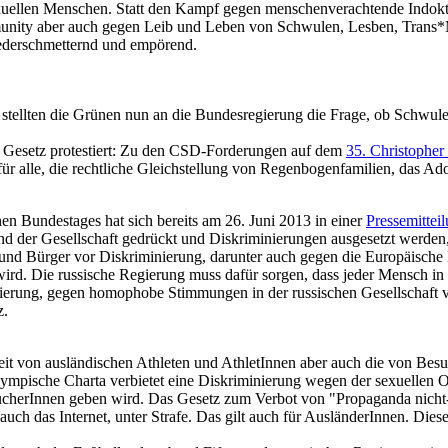
ellen Menschen. Statt den Kampf gegen menschenverachtende Indoktrin
unity aber auch gegen Leib und Leben von Schwulen, Lesben, Trans*
iederschmetternd und empörend.
 stellten die Grünen nun an die Bundesregierung die Frage, ob Schwul
e Gesetz protestiert: Zu den CSD-Forderungen auf dem
35. Christopher
ür alle, die rechtliche Gleichstellung von Regenbogenfamilien, das Ad
n Bundestages hat sich bereits am 26. Juni 2013 in einer
Pressemittei
 der Gesellschaft gedrückt und Diskriminierungen ausgesetzt werden,
und Bürger vor Diskriminierung, darunter auch gegen die Europäische Me
 wird. Die russische Regierung muss dafür sorgen, dass jeder Mensch i
ierung, gegen homophobe Stimmungen in der russischen Gesellschaft 
z.
rheit von ausländischen Athleten und AthletInnen aber auch die von Be
lympische Charta verbietet eine Diskriminierung wegen der sexuellen O
cherInnen geben wird. Das Gesetz zum Verbot von "Propaganda nicht-tr
uch das Internet, unter Strafe. Das gilt auch für AusländerInnen. Die