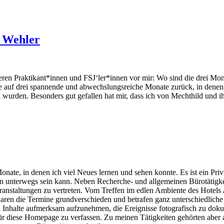
e Wehler
eren Praktikant*innen und FSJ‘ler*innen vor mir: Wo sind die drei Mona
e auf drei spannende und abwechslungsreiche Monate zurück, in denen 
wurden. Besonders gut gefallen hat mir, dass ich von Mechthild und ih
ate, in denen ich viel Neues lernen und sehen konnte. Es ist ein Priv
unterwegs sein kann. Neben Recherche- und allgemeinen Bürotätigkeite
eranstaltungen zu vertreten. Vom Treffen im edlen Ambiente des Hotels
aren die Termine grundverschieden und betrafen ganz unterschiedliche 
 Inhalte aufmerksam aufzunehmen, die Ereignisse fotografisch zu doku
ür diese Homepage zu verfassen. Zu meinen Tätigkeiten gehörten aber 