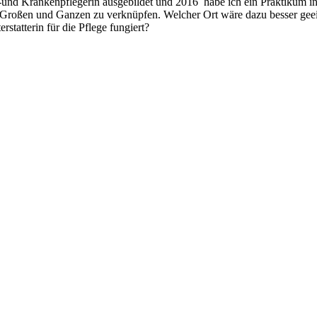
nd Krankenpflegerin ausgebildet und 2016 habe ich ein Praktikum in d
 Großen und Ganzen zu verknüpfen. Welcher Ort wäre dazu besser geei
rstatterin für die Pflege fungiert?