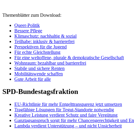
Themenblätter zum Download:
Queer-Politik
Bessere Pflege
Klimaschutz: nachhaltig & sozial
Teilhabe: inklusiv & barrierefrei
Perspektiven für die Jugend
Für echte Gleichstellung
Für eine weltoffene, plurale & demokratische Gesellschaft
Wohnraum: bezahlbar und barrierefrei
Stabile und sichere Renten
Mobilitätswende schaffen
Gute Arbeit für alle
SPD-Bundestagsfraktion
EU-Richtlinie für mehr Entgelttransparenz jetzt umsetzen
Tragfähige Lösungen für Tegut-Standorte notwendig
Kreative Leistung verdient Schutz und faire Vergütung
Ganztagsanspruch sorgt für mehr Chancengerechtigkeit und En
Lambda verdient Unterstützung – und nicht Unsicherheit