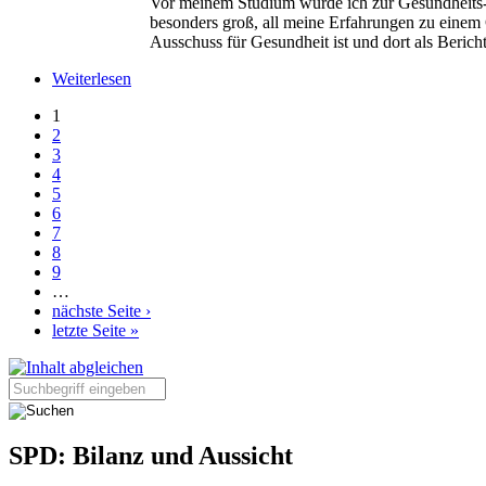
Vor meinem Studium wurde ich zur Gesundheits-u
besonders groß, all meine Erfahrungen zu einem
Ausschuss für Gesundheit ist und dort als Berichte
Weiterlesen
1
2
3
4
5
6
7
8
9
…
nächste Seite ›
letzte Seite »
Seite durchsuchen:
SPD: Bilanz und Aussicht