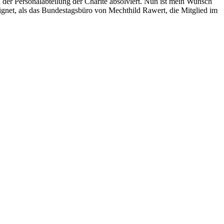
er Personalabteilung der Charité absolviert. Nun ist mein Wunsch
gnet, als das Bundestagsbüro von Mechthild Rawert, die Mitglied im