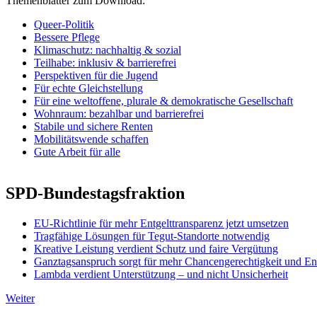
Themenblätter zum Download:
Queer-Politik
Bessere Pflege
Klimaschutz: nachhaltig & sozial
Teilhabe: inklusiv & barrierefrei
Perspektiven für die Jugend
Für echte Gleichstellung
Für eine weltoffene, plurale & demokratische Gesellschaft
Wohnraum: bezahlbar und barrierefrei
Stabile und sichere Renten
Mobilitätswende schaffen
Gute Arbeit für alle
SPD-Bundestagsfraktion
EU-Richtlinie für mehr Entgelttransparenz jetzt umsetzen
Tragfähige Lösungen für Tegut-Standorte notwendig
Kreative Leistung verdient Schutz und faire Vergütung
Ganztagsanspruch sorgt für mehr Chancengerechtigkeit und En
Lambda verdient Unterstützung – und nicht Unsicherheit
Weiter