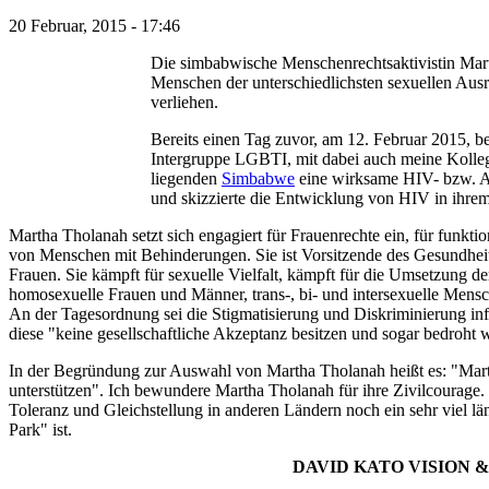
20 Februar, 2015 - 17:46
Die simbabwische Menschenrechtsaktivistin Mart
Menschen der unterschiedlichsten sexuellen Ausr
verliehen.
Bereits einen Tag zuvor, am 12. Februar 2015, b
Intergruppe LGBTI, mit dabei auch meine Kollegi
liegenden
Simbabwe
eine wirksame HIV- bzw. Aid
und skizzierte die Entwicklung von HIV in ihre
Martha Tholanah setzt sich engagiert für Frauenrechte ein, für fun
von Menschen mit Behinderungen. Sie ist Vorsitzende des Gesundhe
Frauen. Sie kämpft für sexuelle Vielfalt, kämpft für die Umsetzung de
homosexuelle Frauen und Männer, trans-, bi- und intersexuelle Mensch
An der Tagesordnung sei die Stigmatisierung und Diskriminierung infi
diese "keine gesellschaftliche Akzeptanz besitzen und sogar bedroht 
In der Begründung zur Auswahl von Martha Tholanah heißt es: "Marth
unterstützen". Ich bewundere Martha Tholanah für ihre Zivilcourage.
Toleranz und Gleichstellung in anderen Ländern noch ein sehr viel lä
Park" ist.
DAVID KATO VISION 