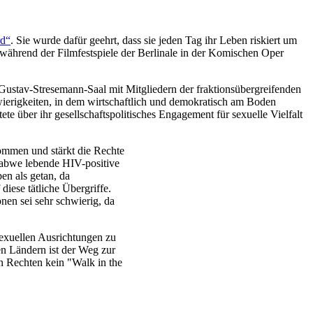
rd“
. Sie wurde dafür geehrt, dass sie jeden Tag ihr Leben riskiert um
 während der Filmfestspiele der Berlinale in der Komischen Oper
ustav-Stresemann-Saal mit Mitgliedern der fraktionsübergreifenden
ierigkeiten, in dem wirtschaftlich und demokratisch am Boden
e über ihr gesellschaftspolitisches Engagement für sexuelle Vielfalt
ommen und stärkt die Rechte
babwe lebende HIV-positive
en als getan, da
iese tätliche Übergriffe.
nen sei sehr schwierig, da
sexuellen Ausrichtungen zu
en Ländern ist der Weg zur
on Rechten kein "Walk in the