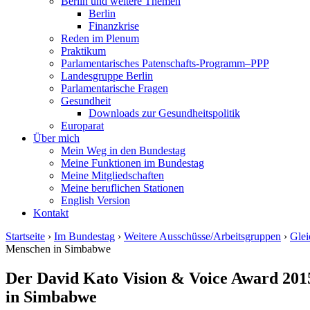
Berlin und weitere Themen
Berlin
Finanzkrise
Reden im Plenum
Praktikum
Parlamentarisches Patenschafts-Programm–PPP
Landesgruppe Berlin
Parlamentarische Fragen
Gesundheit
Downloads zur Gesundheitspolitik
Europarat
Über mich
Mein Weg in den Bundestag
Meine Funktionen im Bundestag
Meine Mitgliedschaften
Meine beruflichen Stationen
English Version
Kontakt
Startseite
›
Im Bundestag
›
Weitere Ausschüsse/Arbeitsgruppen
›
Glei
Menschen in Simbabwe
Der David Kato Vision & Voice Award 20
in Simbabwe