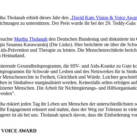
ha Tholanah erhielt dieses Jahr den
„David Kato Vision & Voice Awa
ichtungen zu unterstützen. Der Preis wurde ihr bei der 29. Teddy-Gala
esuchte
Martha Tholanah
den Deutschen Bundestag und diskutierte im G
n Susanna Karawanskij (Die Linke). Hier berichtete sie über die Schw
s-Prävention und Therapie zu leisten. Die Menschenrechtlerin berichtet
m Heimatland.
ktionierende Gesundheitsprogramm, die HIV- und Aids-Kranke zu Gute k
itsprogramms für Schwule und Lesben und des Netzwerkes für in Sim
r Menschenrechte in Freiheit, Gleichheit und Würde. Leichter geschrieb
en in Simbabwe marginalisiert werden. Keinesfalls selten erfolgen auf d
zierter Menschen. Die Arbeit für Nichtregierungs- und Hilfsorganisatio
werden".
a riskiert jeden Tag ihr Leben um Menschen der unterschiedlichsten 
 Ihr Engagement erinnert und mahnt, dass der Weg zur Toleranz in viel
ngerer ist als bei uns. Tholanah sprach davon, dass die Einforderung v
& VOICE AWARD