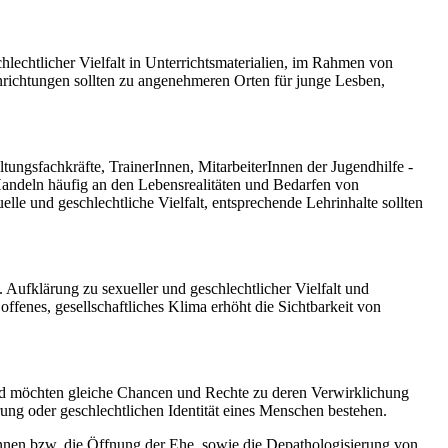
echtlicher Vielfalt in Unterrichtsmaterialien, im Rahmen von
nrichtungen sollten zu angenehmeren Orten für junge Lesben,
ungsfachkräfte, TrainerInnen, MitarbeiterInnen der Jugendhilfe -
r Handeln häufig an den Lebensrealitäten und Bedarfen von
lle und geschlechtliche Vielfalt, entsprechende Lehrinhalte sollten
Aufklärung zu sexueller und geschlechtlicher Vielfalt und
offenes, gesellschaftliches Klima erhöht die Sichtbarkeit von
 und möchten gleiche Chancen und Rechte zu deren Verwirklichung
rung oder geschlechtlichen Identität eines Menschen bestehen.
rInnen bzw. die Öffnung der Ehe, sowie die Depathologisierung von