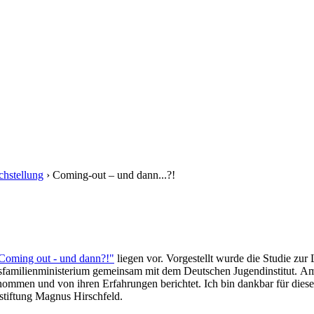
chstellung
› Coming-out – und dann...?!
"Coming out - und dann?!"
liegen vor. Vorgestellt wurde die Studie zur
milienministerium gemeinsam mit dem Deutschen Jugendinstitut. Am 
nommen und von ihren Erfahrungen berichtet. Ich bin dankbar für dies
stiftung Magnus Hirschfeld.