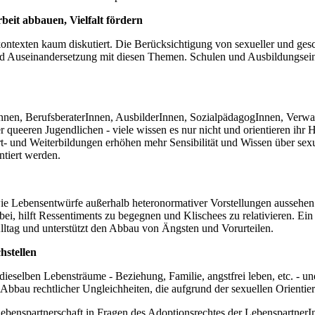
eit abbauen, Vielfalt fördern
exten kaum diskutiert. Die Berücksichtigung von sexueller und geschl
 und Auseinandersetzung mit diesen Themen. Schulen und Ausbildungsei
nnen, BerufsberaterInnen, AusbilderInnen, SozialpädagogInnen, Verwalt
er queeren Jugendlichen - viele wissen es nur nicht und orientieren ih
t- und Weiterbildungen erhöhen mehr Sensibilität und Wissen über sexue
ntiert werden.
e Lebensentwürfe außerhalb heteronormativer Vorstellungen aussehen. 
bei, hilft Ressentiments zu begegnen und Klischees zu relativieren. Ein 
Alltag und unterstützt den Abbau von Ängsten und Vorurteilen.
hstellen
 dieselben Lebensträume - Beziehung, Familie, angstfrei leben, etc. -
 Abbau rechtlicher Ungleichheiten, die aufgrund der sexuellen Orientie
 Lebenspartnerschaft in Fragen des Adoptionsrechtes der Lebenspartne