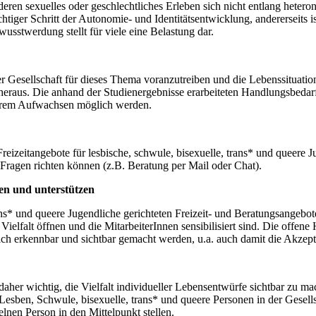
deren sexuelles oder geschlechtliches Erleben sich nicht entlang hetero
chtiger Schritt der Autonomie- und Identitätsentwicklung, andererseits 
usstwerdung stellt für viele eine Belastung dar.
 der Gesellschaft für dieses Thema voranzutreiben und die Lebenssitu
ks heraus. Die anhand der Studienergebnisse erarbeiteten Handlungsbed
ihrem Aufwachsen möglich werden.
Freizeitangebote für lesbische, schwule, bisexuelle, trans* und queere
e Fragen richten können (z.B. Beratung per Mail oder Chat).
en und unterstützen
ans* und queere Jugendliche gerichteten Freizeit- und Beratungsangebote
Vielfalt öffnen und die MitarbeiterInnen sensibilisiert sind. Die offe
ch erkennbar und sichtbar gemacht werden, u.a. auch damit die Akzept
 daher wichtig, die Vielfalt individueller Lebensentwürfe sichtbar zu ma
 Lesben, Schwule, bisexuelle, trans* und queere Personen in der Gesel
elnen Person in den Mittelpunkt stellen.