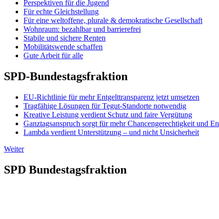
Perspektiven für die Jugend
Für echte Gleichstellung
Für eine weltoffene, plurale & demokratische Gesellschaft
Wohnraum: bezahlbar und barrierefrei
Stabile und sichere Renten
Mobilitätswende schaffen
Gute Arbeit für alle
SPD-Bundestagsfraktion
EU-Richtlinie für mehr Entgelttransparenz jetzt umsetzen
Tragfähige Lösungen für Tegut-Standorte notwendig
Kreative Leistung verdient Schutz und faire Vergütung
Ganztagsanspruch sorgt für mehr Chancengerechtigkeit und En
Lambda verdient Unterstützung – und nicht Unsicherheit
Weiter
SPD Bundestagsfraktion