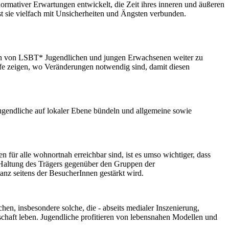
normativer Erwartungen entwickelt, die Zeit ihres inneren und äußeren
ist sie vielfach mit Unsicherheiten und Ängsten verbunden.
ation von LSBT* Jugendlichen und jungen Erwachsenen weiter zu
arfe zeigen, wo Veränderungen notwendig sind, damit diesen
 Jugendliche auf lokaler Ebene bündeln und allgemeine sowie
n für alle wohnortnah erreichbar sind, ist es umso wichtiger, dass
ne Haltung des Trägers gegenüber den Gruppen der
anz seitens der BesucherInnen gestärkt wird.
chen, insbesondere solche, die - abseits medialer Inszenierung,
lschaft leben. Jugendliche profitieren von lebensnahen Modellen und