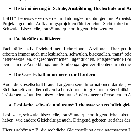
Diskriminierung in Schule, Ausbildung, Hochschule und Arb
LSBT* Lebensweisen werden in Bildungseinrichtungen und Arbeitskont
Projekttagen oder Aufklärungsprojekten führt zu einer Sichtbarkeit
Schwule, Bisexuelle, trans* und queere Jugendliche werden.
Fachkräfte qualifizieren
Fachkräfte – z.B. ErzieherInnen, LehrerInnen, ÄrztInnen, TherapeutI
arbeiten immer auch mit lesbischen, schwulen, bisexuellen, trans* od
heterosexuellen, cisgeschlechtlichen Jugendlichen. Entsprechende For
bereits in die Ausbildungs- und Studiengängen verpflichtend impleme
Die Gesellschaft informieren und fordern
Auch die Gesellschaft braucht angemessene Informationen darüber, wi
Sichtbarkeit von alternativen Lebensformen trägt zu mehr Sensibilität 
lesbischen, schwulen, bisexuellen, trans* oder queeren Personen im 
Lesbische, schwule und trans* Lebensweisen rechtlich gleic
Lesbische, schwule, bisexuelle, trans* und queere Jugendliche haben
haben, wie andere Gleichaltrige auch. Dringend geboten ist daher der
Hierzu gehören z.B. die rechtliche Gleichstellung der eingetragenen