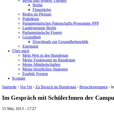
Berlin und weitere Themen
Berlin
Finanzkrise
Reden im Plenum
Praktikum
Parlamentarisches Patenschafts-Programm–PPP
Landesgruppe Berlin
Parlamentarische Fragen
Gesundheit
Downloads zur Gesundheitspolitik
Europarat
Über mich
Mein Weg in den Bundestag
Meine Funktionen im Bundestag
Meine Mitgliedschaften
Meine beruflichen Stationen
English Version
Kontakt
Startseite
›
Vor Ort
›
Zu Besuch im Bundestag
›
Besuchergruppen
› I
Im Gespräch mit SchülerInnen der Campus-
15 Mai, 2013 - 17:27