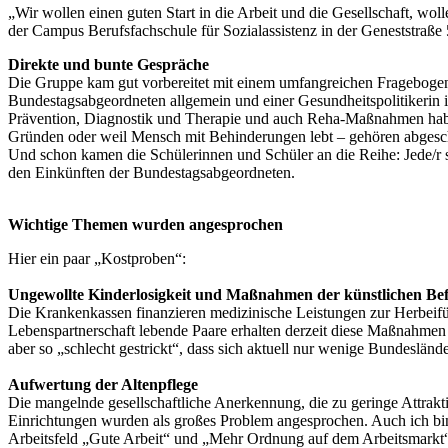
„Wir wollen einen guten Start in die Arbeit und die Gesellschaft, wo
der Campus Berufsfachschule für Sozialassistenz in der Geneststraße
Direkte und bunte Gespräche
Die Gruppe kam gut vorbereitet mit einem umfangreichen Fragebogen
Bundestagsabgeordneten allgemein und einer Gesundheitspolitikerin im
Prävention, Diagnostik und Therapie und auch Reha-Maßnahmen haben.
Gründen oder weil Mensch mit Behinderungen lebt – gehören abgesch
Und schon kamen die Schülerinnen und Schüler an die Reihe: Jede/r 
den Einkünften der Bundestagsabgeordneten.
Wichtige Themen wurden angesprochen
Hier ein paar „Kostproben“:
Ungewollte Kinderlosigkeit und Maßnahmen der künstlichen Be
Die Krankenkassen finanzieren medizinische Leistungen zur Herbeifüh
Lebenspartnerschaft lebende Paare erhalten derzeit diese Maßnahmen 
aber so „schlecht gestrickt“, dass sich aktuell nur wenige Bundeslände
Aufwertung der Altenpflege
Die mangelnde gesellschaftliche Anerkennung, die zu geringe Attrakti
Einrichtungen wurden als großes Problem angesprochen. Auch ich bin
Arbeitsfeld „Gute Arbeit“ und „Mehr Ordnung auf dem Arbeitsmarkt“ s