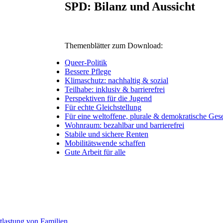
SPD: Bilanz und Aussicht
Themenblätter zum Download:
Queer-Politik
Bessere Pflege
Klimaschutz: nachhaltig & sozial
Teilhabe: inklusiv & barrierefrei
Perspektiven für die Jugend
Für echte Gleichstellung
Für eine weltoffene, plurale & demokratische Gese
Wohnraum: bezahlbar und barrierefrei
Stabile und sichere Renten
Mobilitätswende schaffen
Gute Arbeit für alle
tlastung von Familien