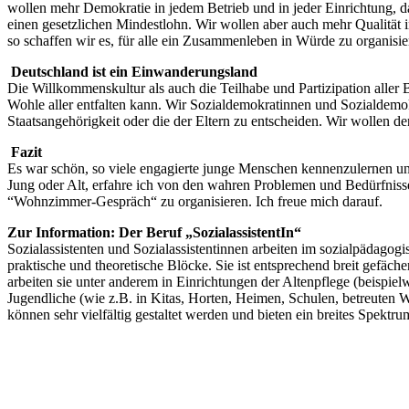
wollen mehr Demokratie in jedem Betrieb und in jeder Einrichtung, da
einen gesetzlichen Mindestlohn. Wir wollen aber auch mehr Qualität 
so schaffen wir es, für alle ein Zusammenleben in Würde zu organisie
Deutschland ist ein Einwanderungsland
Die Willkommenskultur als auch die Teilhabe und Partizipation aller
Wohle aller entfalten kann. Wir Sozialdemokratinnen und Sozialdemokr
Staatsangehörigkeit oder die der Eltern zu entscheiden. Wir wollen d
Fazit
Es war schön, so viele engagierte junge Menschen kennenzulernen un
Jung oder Alt, erfahre ich von den wahren Problemen und Bedürfnisse
“Wohnzimmer-Gespräch“ zu organisieren. Ich freue mich darauf.
Zur Information: Der Beruf „SozialassistentIn“
Sozialassistenten und Sozialassistentinnen arbeiten im sozialpädagogi
praktische und theoretische Blöcke. Sie ist entsprechend breit gef
arbeiten sie unter anderem in Einrichtungen der Altenpflege (beispie
Jugendliche (wie z.B. in Kitas, Horten, Heimen, Schulen, betreuten W
können sehr vielfältig gestaltet werden und bieten ein breites Spektru