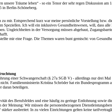
llen unsere Träume leben“ - so ein Tenor der sehr regen Diskussion am 
 5 in Berlin-Schöneberg.
 zu mir. Entsprechend kurz war meine persönliche Vorstellung bzw. di
 Speziellen. Ich will ein inklusives Gesundheitswesen, will, dass all
 Ungleichheiten in der Versorgung müssen abgebaut, Zugangsbarrieren
afft.
stellte mir eine Frage. Die Themen waren bunt gemischt: von Gesundhei
fruchtung
rung einer Schwangerschaft (§ 27a SGB V) - allerdings nur drei Mal un
nicht. Familienministerin Kristina Schröder hat ein Bundesprogramm au
r daran beteiligen.
vität des Berufsfeldes und eine häufig zu geringe Entlohnung sowie di
 der Meinung: Wir müssen die personenbezogenen Dienstleistungsberufe
tärker ausbreitet: In zu vielen Einrichtungen gelten keine tarifvertr