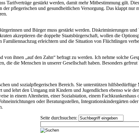
ss Tarifverträge gestärkt werden, damit mehr Mitbestimmung gilt. Dies 
in der pflegerischen und gesundheitlichen Versorgung. Das klappt nur 
ren.
 Bürgerinnen und Bürger muss gestärkt werden. Diskriminierungen und V
aten akzeptieren die doppelte Staatsbürgerschaft, wollen die Optionsp
en Familiennachzug erleichtern und die Situation von Flüchtlingen verbe
d von ihnen „auf den Zahn“ befragt zu werden. Ich nehme solche Gespr
n, die die Menschen in unserer Gesellschaft haben. Besonders gefreut 
schen und sozialpflegerischen Bereich. Sie unterstützen hilfsbedürftig
ächert und lehrt den Umgang mit Kindern und Jugendlichen ebenso wie 
lweise in einem Altenheim, einer Sozialstation, einem Fachkrankenhaus 
ohneinrichtungen oder Beratungsstellen, Integrationskindergärten oder -
m.
Seite durchsuchen: