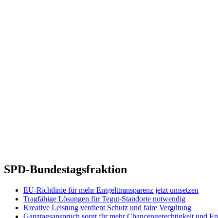
SPD-Bundestagsfraktion
EU-Richtlinie für mehr Entgelttransparenz jetzt umsetzen
Tragfähige Lösungen für Tegut-Standorte notwendig
Kreative Leistung verdient Schutz und faire Vergütung
Ganztagsanspruch sorgt für mehr Chancengerechtigkeit und En