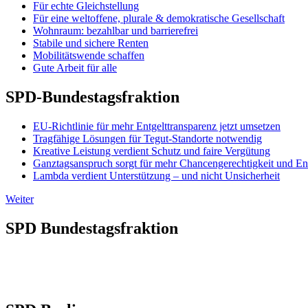
Für echte Gleichstellung
Für eine weltoffene, plurale & demokratische Gesellschaft
Wohnraum: bezahlbar und barrierefrei
Stabile und sichere Renten
Mobilitätswende schaffen
Gute Arbeit für alle
SPD-Bundestagsfraktion
EU-Richtlinie für mehr Entgelttransparenz jetzt umsetzen
Tragfähige Lösungen für Tegut-Standorte notwendig
Kreative Leistung verdient Schutz und faire Vergütung
Ganztagsanspruch sorgt für mehr Chancengerechtigkeit und En
Lambda verdient Unterstützung – und nicht Unsicherheit
Weiter
SPD Bundestagsfraktion