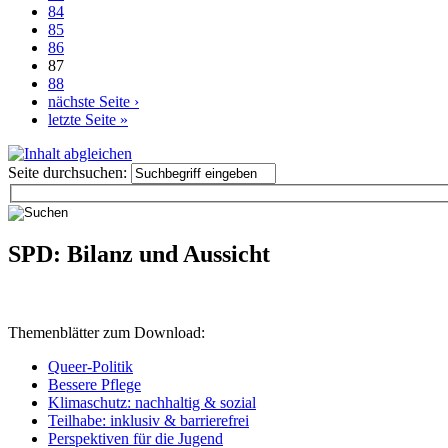
84
85
86
87
88
nächste Seite ›
letzte Seite »
Seite durchsuchen:
SPD: Bilanz und Aussicht
Themenblätter zum Download:
Queer-Politik
Bessere Pflege
Klimaschutz: nachhaltig & sozial
Teilhabe: inklusiv & barrierefrei
Perspektiven für die Jugend