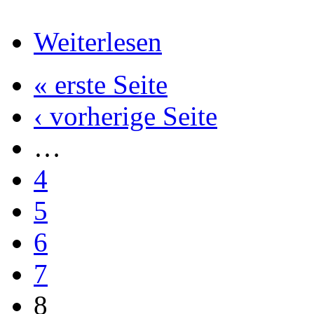
Weiterlesen
« erste Seite
‹ vorherige Seite
…
4
5
6
7
8