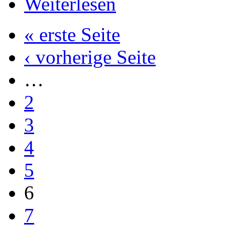
Weiterlesen
« erste Seite
‹ vorherige Seite
…
2
3
4
5
6
7