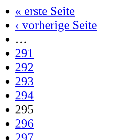
« erste Seite
‹ vorherige Seite
…
291
292
293
294
295
296
297