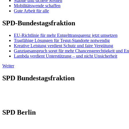
Stabile und sichere Renten
Mobilitätswende schaffen
Gute Arbeit für alle
SPD-Bundestagsfraktion
EU-Richtlinie für mehr Entgelttransparenz jetzt umsetzen
Tragfähige Lösungen für Tegut-Standorte notwendig
Kreative Leistung verdient Schutz und faire Vergütung
Ganztagsanspruch sorgt für mehr Chancengerechtigkeit und En
Lambda verdient Unterstützung – und nicht Unsicherheit
Weiter
SPD Bundestagsfraktion
SPD Berlin