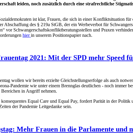
schaft leiden, noch zusätzlich durch eine strafrechtliche Stigma
zialdemokraten ist klar, Frauen, die sich in einer Konfliktsituation f
r Abschaffung des § 219a StGB, der ein Werbeverbot für Schwangersch
n“ vor Schwangerschaftskonfliktberatungsstellen und Praxen verhinder
 Forderungen
hier
in unserem Positionspapier nach.
 Frauentag 2021: Mit der SPD mehr Speed f
entag wollen wir bereits erzielte Gleichstellungserfolge als auch notw
Corona-Pandemie wie unter einem Brennglas deutlichen - noch immer be
en Bereichen in Angriff nehmen.
konsequentes Equal Care und Equal Pay, fordert Parität in der Politik 
Zeiten der Pandemie Leitgedanke sein.
gstag: Mehr Frauen in die Parlamente und 