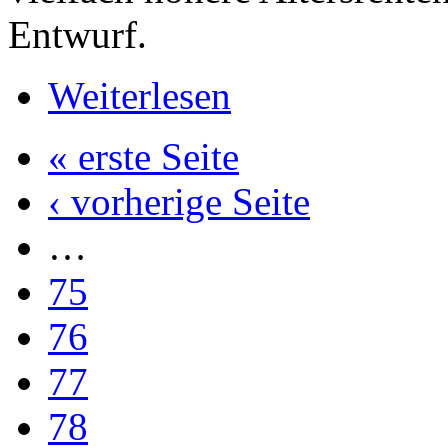
Entwurf.
Weiterlesen
« erste Seite
‹ vorherige Seite
…
75
76
77
78