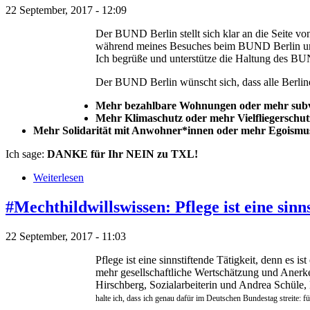
22 September, 2017 - 12:09
Der BUND Berlin stellt sich klar an die Seite 
während meines Besuches beim BUND Berlin unmi
Ich begrüße und unterstütze die Haltung des BU
Der BUND Berlin wünscht sich, dass alle Berline
Mehr bezahlbare Wohnungen oder mehr subvent
Mehr Klimaschutz oder mehr Vielfliegerschut
Mehr Solidarität mit Anwohner*innen oder mehr Egoismus
Ich sage:
DANKE für Ihr NEIN zu TXL!
Weiterlesen
#Mechthildwillswissen: Pflege ist eine sinn
22 September, 2017 - 11:03
Pflege ist eine sinnstiftende Tätigkeit, denn es 
mehr gesellschaftliche Wertschätzung und Anerke
Hirschberg, Sozialarbeiterin und Andrea Schüle, 
halte ich, dass ich genau dafür im Deutschen Bundestag streite: 