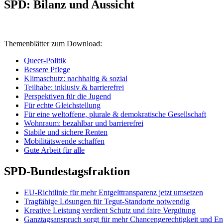
SPD: Bilanz und Aussicht
Themenblätter zum Download:
Queer-Politik
Bessere Pflege
Klimaschutz: nachhaltig & sozial
Teilhabe: inklusiv & barrierefrei
Perspektiven für die Jugend
Für echte Gleichstellung
Für eine weltoffene, plurale & demokratische Gesellschaft
Wohnraum: bezahlbar und barrierefrei
Stabile und sichere Renten
Mobilitätswende schaffen
Gute Arbeit für alle
SPD-Bundestagsfraktion
EU-Richtlinie für mehr Entgelttransparenz jetzt umsetzen
Tragfähige Lösungen für Tegut-Standorte notwendig
Kreative Leistung verdient Schutz und faire Vergütung
Ganztagsanspruch sorgt für mehr Chancengerechtigkeit und En