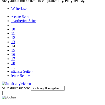
Sie glauben mir sicherlich: ein praller Tag, ein guter Tag.
Weiterlesen
« erste Seite
‹ vorherige Seite
…
10
11
12
13
14
15
16
17
18
…
nächste Seite ›
letzte Seite »
Seite durchsuchen: