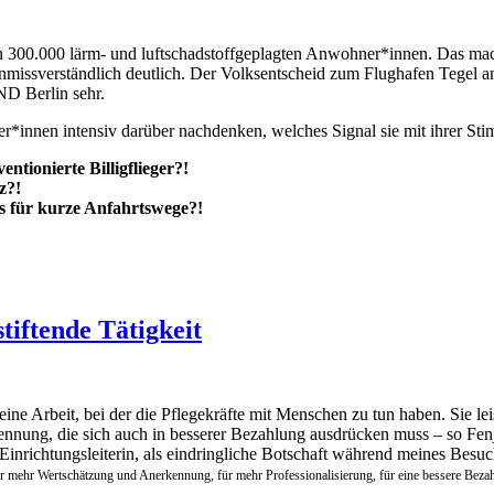
von 300.000 lärm- und luftschadstoffgeplagten Anwohner*innen. Das m
ssverständlich deutlich. Der Volksentscheid zum Flughafen Tegel a
ND Berlin sehr.
r*innen intensiv darüber nachdenken, welches Signal sie mit ihrer St
ionierte Billigflieger?!
z?!
 für kurze Anfahrtswege?!
stiftende Tätigkeit
ist eine Arbeit, bei der die Pflegekräfte mit Menschen zu tun haben. Sie
nnung, die sich auch in besserer Bezahlung ausdrücken muss – so Fenj
Einrichtungsleiterin, als eindringliche Botschaft während meines Besuc
für mehr Wertschätzung und Anerkennung, für mehr Professionalisierung, für eine bessere Beza