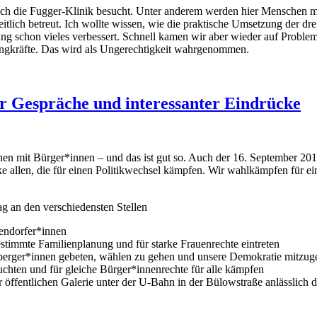
ich die Fugger-Klinik besucht. Unter anderem werden hier Menschen
ch betreut. Ich wollte wissen, wie die praktische Umsetzung der drei 
tung schon vieles verbessert. Schnell kamen wir aber wieder auf Problem
asingkräfte. Das wird als Ungerechtigkeit wahrgenommen.
r Gespräche und interessanter Eindrücke
n mit Bürger*innen – und das ist gut so. Auch der 16. September 2017 
ke allen, die für einen Politikwechsel kämpfen. Wir wahlkämpfen für ei
 an den verschiedensten Stellen
endorfer*innen
stimmte Familienplanung und für starke Frauenrechte eintreten
berger*innen gebeten, wählen zu gehen und unsere Demokratie mitzuge
suchten und für gleiche Bürger*innenrechte für alle kämpfen
der öffentlichen Galerie unter der U-Bahn in der Bülowstraße anlässl