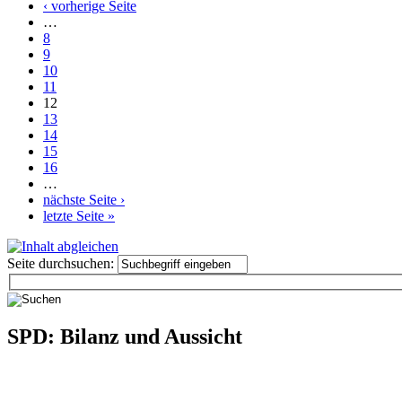
‹ vorherige Seite
…
8
9
10
11
12
13
14
15
16
…
nächste Seite ›
letzte Seite »
Seite durchsuchen:
SPD: Bilanz und Aussicht