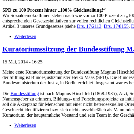
SPD zu 100 Prozent hinter „100% Gleichstellung!“
Wir SozialdemokratInnen stehen nach wie vor zu 100 Prozent zu „100
entsprechenden Gesetzesinitiativen zur vollen rechtlichen Gleichst
Artikel 3 unseres Grundgesetzes (siehe
Drs. 17/2113
,
Drs. 17/8155
,
D
Weiterlesen
Kuratoriumssitzung der Bundesstiftung M
15 Mai, 2014 - 16:25
Meine erste Kuratoriumssitzung der Bundesstiftung Magnus Hirschfel
der Stiftung ist Bundesjustizminister Heiko Maas (SPD). Die Bunde
Bundesministerium der Justiz, in Berlin errichtet. Insgesamt war es be
Die
Bundesstiftung
ist nach Magnus Hirschfeld (1868-1935), Arzt, Se
Namensgeber zu erinnern, Bildungs- und Forschungsprojekte zu initi
soll die Akzeptanz für Menschen mit einer nicht-heterosexuellen Orien
Geschlecht identifizieren bzw. sich nicht ausschließlich als Mann ode
Kuratorium, der hauptamtliche Vorstand und sein Team in der Geschäfts
Weiterlesen