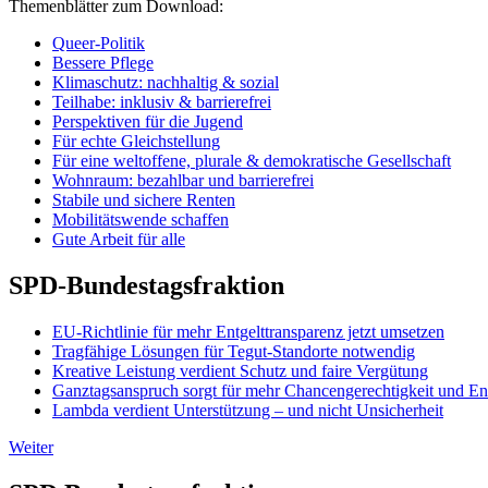
Themenblätter zum Download:
Queer-Politik
Bessere Pflege
Klimaschutz: nachhaltig & sozial
Teilhabe: inklusiv & barrierefrei
Perspektiven für die Jugend
Für echte Gleichstellung
Für eine weltoffene, plurale & demokratische Gesellschaft
Wohnraum: bezahlbar und barrierefrei
Stabile und sichere Renten
Mobilitätswende schaffen
Gute Arbeit für alle
SPD-Bundestagsfraktion
EU-Richtlinie für mehr Entgelttransparenz jetzt umsetzen
Tragfähige Lösungen für Tegut-Standorte notwendig
Kreative Leistung verdient Schutz und faire Vergütung
Ganztagsanspruch sorgt für mehr Chancengerechtigkeit und En
Lambda verdient Unterstützung – und nicht Unsicherheit
Weiter