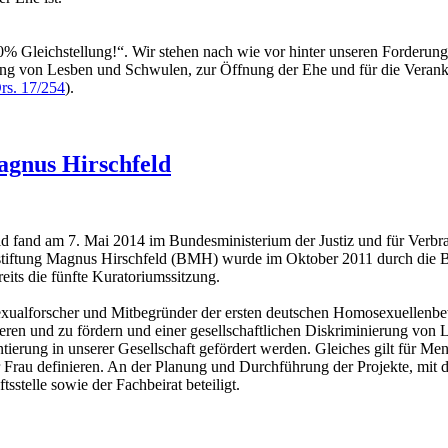
% Gleichstellung!“. Wir stehen nach wie vor hinter unseren Forderunge
ellung von Lesben und Schwulen, zur Öffnung der Ehe und für die Veran
rs. 17/254
).
agnus Hirschfeld
d fand am 7. Mai 2014 im Bundesministerium der Justiz und für Verbrau
sstiftung Magnus Hirschfeld (BMH) wurde im Oktober 2011 durch die B
reits die fünfte Kuratoriumssitzung.
xualforscher und Mitbegründer der ersten deutschen Homosexuellenbew
ieren und zu fördern und einer gesellschaftlichen Diskriminierung vo
tierung in unserer Gesellschaft gefördert werden. Gleiches gilt für Men
r Frau definieren. An der Planung und Durchführung der Projekte, mit d
stelle sowie der Fachbeirat beteiligt.