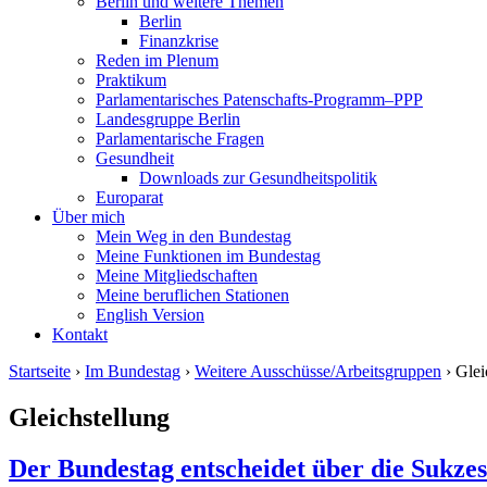
Berlin und weitere Themen
Berlin
Finanzkrise
Reden im Plenum
Praktikum
Parlamentarisches Patenschafts-Programm–PPP
Landesgruppe Berlin
Parlamentarische Fragen
Gesundheit
Downloads zur Gesundheitspolitik
Europarat
Über mich
Mein Weg in den Bundestag
Meine Funktionen im Bundestag
Meine Mitgliedschaften
Meine beruflichen Stationen
English Version
Kontakt
Startseite
›
Im Bundestag
›
Weitere Ausschüsse/Arbeitsgruppen
› Glei
Gleichstellung
Der Bundestag entscheidet über die Sukze