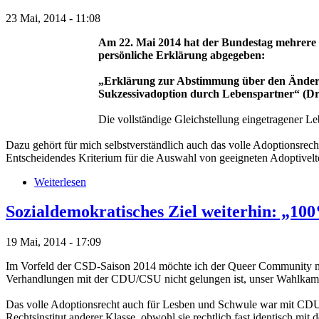
23 Mai, 2014 - 11:08
Am 22. Mai 2014 hat der Bundestag mehrere 
persönliche Erklärung abgegeben:
„Erklärung zur Abstimmung über den Änderu
Sukzessivadoption durch Lebenspartner“ (Dr
Die vollständige Gleichstellung eingetragener Le
Dazu gehört für mich selbstverständlich auch das volle Adoptionsrech
Entscheidendes Kriterium für die Auswahl von geeigneten Adoptivelte
Weiterlesen
Sozialdemokratisches Ziel weiterhin: „100
19 Mai, 2014 - 17:09
Im Vorfeld der CSD-Saison 2014 möchte ich der Queer Community me
Verhandlungen mit der CDU/CSU nicht gelungen ist, unser Wahlkampfv
Das volle Adoptionsrecht auch für Lesben und Schwule war mit CDU/C
Rechtsinstitut anderer Klasse, obwohl sie rechtlich fast identisch mit d