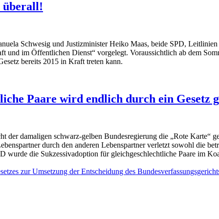
 überall!
uela Schwesig und Justizminister Heiko Maas, beide SPD, Leitlinien fü
aft und im Öffentlichen Dienst“ vorgelegt. Voraussichtlich ab dem So
esetz bereits 2015 in Kraft treten kann.
liche Paare wird endlich durch ein Gesetz g
ht der damaligen schwarz-gelben Bundesregierung die „Rote Karte“ gez
enspartner durch den anderen Lebenspartner verletzt sowohl die betro
wurde die Sukzessivadoption für gleichgeschlechtliche Paare im Koali
setzes zur Umsetzung der Entscheidung des Bundesverfassungsgerichts