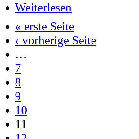
Weiterlesen
« erste Seite
‹ vorherige Seite
…
7
8
9
10
11
12