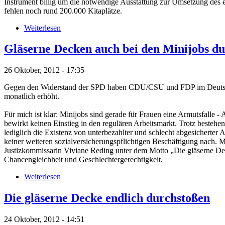
Instrument billig um die notwendige Ausstattung zur Umsetzung des e
fehlen noch rund 200.000 Kitaplätze.
Weiterlesen
Gläserne Decken auch bei den Minijobs d
26 Oktober, 2012 - 17:35
Gegen den Widerstand der SPD haben CDU/CSU und FDP im Deutsche
monatlich erhöht.
Für mich ist klar: Minijobs sind gerade für Frauen eine Armutsfal
bewirkt keinen Einstieg in den regulären Arbeitsmarkt. Trotz beste
lediglich die Existenz von unterbezahlter und schlecht abgesicherter 
keiner weiteren sozialversicherungspflichtigen Beschäftigung nach. 
Justizkommissarin Viviane Reding unter dem Motto „Die gläserne Dec
Chancengleichheit und Geschlechtergerechtigkeit.
Weiterlesen
Die gläserne Decke endlich durchstoßen
24 Oktober, 2012 - 14:51