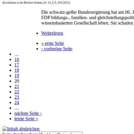
(Erschienen in der Berliner Stimme, Nr. 13, S. 9, 16.6.2012)
Die schwarz-gelbe Bundesregierung hat am 06. 
FDP bildungs-, familien- und gleichstellungspolit
wissensbasierten Gesellschaft leben. Sie schaden
Weiterlesen
« erste Seite
‹ vorherige Seite
…
16
17
18
19
20
21
22
23
24
…
nächste Seite ›
letzte Seite »