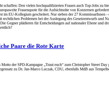
ht schaffen: Den vielen hochqualifizierten Frauen auch Top-Jobs zu bi
ropaweite Frauenquote für die Aufsichtsräte von Konzernen gefordert -
rst im EU-Kollegium gescheitert. Nur sieben der 27 KommissarInnen - d
mit rechtlichen Problemen bei der Auslegung des Gesetzentwurfs und 
n. Die Gegner plädieren für Entscheidungen auf nationaler Ebene und 
entlich?
liche Paare die Rote Karte
r das Motto der SPD-Kampagne „Traut euch“ zum Christopher Street Day
egensatz zu Dr. Jan-Marco Luczak, CDU, ebenfalls MdB aus Tempelho