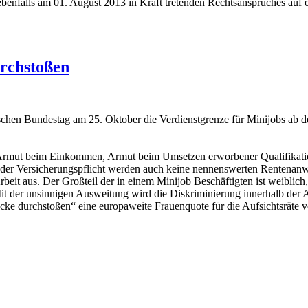
benfalls am 01. August 2013 in Kraft tretenden Rechtsanspruches auf e
urchstoßen
n Bundestag am 25. Oktober die Verdienstgrenze für Minijobs ab d
le - Armut beim Einkommen, Armut beim Umsetzen erworbener Qualifikat
hender Versicherungspflicht werden auch keine nennenswerten Rentenanw
Arbeit aus. Der Großteil der in einem Minijob Beschäftigten ist weiblich
Mit der unsinnigen Ausweitung wird die Diskriminierung innerhalb der A
ke durchstoßen“ eine europaweite Frauenquote für die Aufsichtsräte v