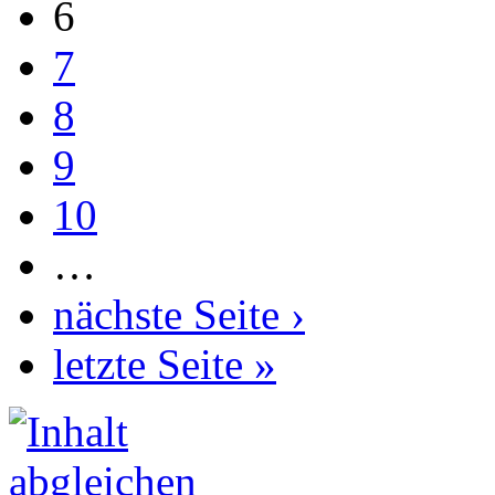
6
7
8
9
10
…
nächste Seite ›
letzte Seite »