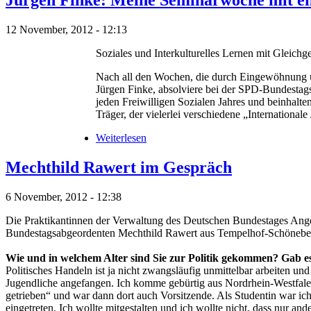
Jürgen Finke: Meine Seminarwoche mit en
12 November, 2012 - 12:13
Soziales und Interkulturelles Lernen mit Gleich
Nach all den Wochen, die durch Eingewöhnung un
Jürgen Finke, absolviere bei der SPD-Bundestags
jeden Freiwilligen Sozialen Jahres und beinhalte
Träger, der vielerlei verschiedene „International
Weiterlesen
Mechthild Rawert im Gespräch
6 November, 2012 - 12:38
Die Praktikantinnen der Verwaltung des Deutschen Bundestages Ang
Bundestagsabgeordenten Mechthild Rawert aus Tempelhof-Schönebe
Wie und in welchem Alter sind Sie zur Politik gekommen? Gab es 
Politisches Handeln ist ja nicht zwangsläufig unmittelbar arbeiten un
Jugendliche angefangen. Ich komme gebürtig aus Nordrhein-Westfal
getrieben“ und war dann dort auch Vorsitzende. Als Studentin war ich 
eingetreten. Ich wollte mitgestalten und ich wollte nicht, dass nur a