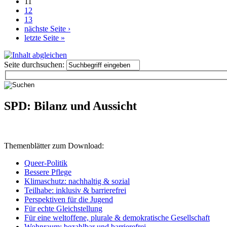
11
12
13
nächste Seite ›
letzte Seite »
Seite durchsuchen:
SPD: Bilanz und Aussicht
Themenblätter zum Download:
Queer-Politik
Bessere Pflege
Klimaschutz: nachhaltig & sozial
Teilhabe: inklusiv & barrierefrei
Perspektiven für die Jugend
Für echte Gleichstellung
Für eine weltoffene, plurale & demokratische Gesellschaft
Wohnraum: bezahlbar und barrierefrei