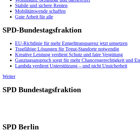
Stabile und sichere Renten
Mobilitätswende schaffen
Gute Arbeit für alle
SPD-Bundestagsfraktion
EU-Richtlinie für mehr Entgelttransparenz jetzt umsetzen
Tragfähige Lösungen für Tegut-Standorte notwendig
Kreative Leistung verdient Schutz und faire Vergütung
Ganztagsanspruch sorgt für mehr Chancengerechtigkeit und En
Lambda verdient Unterstützung – und nicht Unsicherheit
Weiter
SPD Bundestagsfraktion
SPD Berlin