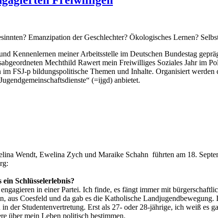
gagierten Freiwilligen
gesinnten? Emanzipation der Geschlechter? Ökologisches Lernen? Selbs
d Kennenlernen meiner Arbeitsstelle im Deutschen Bundestag geprägt
abgeordneten Mechthild Rawert mein Freiwilliges Soziales Jahr im Poli
n im FSJ-p bildungspolitische Themen und Inhalte. Organisiert werden 
e Jugendgemeinschaftsdienste“ (=ijgd) anbietet.
elina Wendt, Ewelina Zych und Maraike Schahn führten am 18. Septe
rg:
ein Schlüsselerlebnis?
d engagieren in einer Partei. Ich finde, es fängt immer mit bürgerschaf
en, aus Coesfeld und da gab es die Katholische Landjugendbewegung.
in der Studentenvertretung. Erst als 27- oder 28-jährige, ich weiß es g
ndere über mein Leben politisch bestimmen.